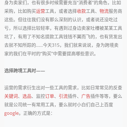
身为卖家们，也有很多时候需要充当“消费者”的角色，比如
采购，比如购买
运营
工具，或者选择
收款
工具、
物流
服务商
这些。但往往我们没有那么深刻的认识，或者说还没吃过
亏，所以选择比较轻率，有遇到过身边卖家吐槽被某某工具
坑了，有用了不知名提款工具钱钱不翼而飞的，也有货发出
去就不知所踪的……今天315，我们就来说说，身为跨境卖
家的我们在平时的“购买”中需要提高哪些意识。
选择跨境工具时——
运营的需求衍生出对一些工具的需求，比如日常常见的反查
关键词
、
选品
、监控
订单
、
引流
插件、
广告
插件等等，要么
就是公司统一有常用工具，要么就时小白们自己上百度
google
。正确的方式是：