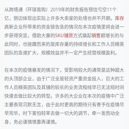
从跨境通（环球易购）2019年的财务报告预估亏空11个
亿，侧边体现出实际上许多大卖家的处境也并不开朗。
库存
高新企业所带来的资金链告急的情况在本次疫情里将会进一
步获得突显，借助大量的
SKU
铺货
方式撬起
销售
额增长的与
此同时，也接踵而来的是库存量的持续增长和工作人员精英
团队的急速扩大，规模效益并不一定产生经营规模盈利。
在本次的疫情暴发的情况下，受影响较大的通常是这种超大
的头顶部企业，由于广泛全是轻资产重资金投入，巨大的工
作人员精英团队及其铺的较长的业务流程线早已无法短时间
快速去做比较大的转型。许多的大企业在本次的疫情中广泛
主要表现沉默无言，由于此时更高的期待只有寄予在疫情尽
早完毕，时下害怕轻率去做一切大的调节，牵一发而动全
身，务必谨慎慎重再谨慎。