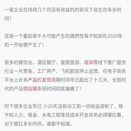
一家企业在持续几个月没有收益的的状况下会生存多长时
间？
这是一个看起来不大可能产生的偶然性殊不知却在2020年
的一开始便产生了！
很多的餐饮业、酒店餐厅、度假旅游、
培训
等线下推广服务
行业一片萧条，
工厂
停产、飞机航班停止运营、在电子商务
平台上许多
产品
的
发货
周期时间早已超出了十几天，全部时
代的产品
供应链
条短时间彻底偏瘫了！
时下很多企业早已 少20天沒有动工和一切收益进帐了，殊
不知人力、租金、水电工程等总成本开支却务必得硬扛着，
对于能扛多长时间，谁都不知道。