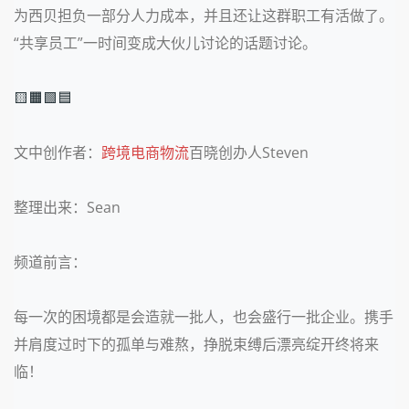
为西贝担负一部分人力成本，并且还让这群职工有活做了。
“共享员工”一时间变成大伙儿讨论的话题讨论。
🟨🟧🟩🟦
文中创作者：
跨境电商
物流
百晓创办人Steven
整理出来：Sean
频道前言：
每一次的困境都是会造就一批人，也会盛行一批企业。携手
并肩度过时下的孤单与难熬，挣脱束缚后漂亮绽开终将来
临！