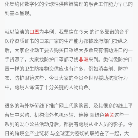
化集约化数字化的全球性供应链管理的融合工作能力早已的
到基本呈现。
就以简洁的
口罩
为事例，我坚信在今天 的许多靠谱的合乎
医疗资质证书的口罩厂家的生产能力都被政府部门操纵之
后，大家企业动工要去购买口罩绝大多数只有借助进口的一
手货源了，大家找防护口罩都寻找
非洲
来到。类似像防护口
罩一样的卫生防疫物资供应也有许多，例如消毒剂、防护
衣、防护眼镜这些，今日大家的全员全世界援助抗疫行为
中，跨境人饰演了十分关键的人物角色。
很多的海外华侨线下推广网上代购购置、及其很多的线上平
台集中采购、机构海外包机运输、连接 翠绿色
通关
这些一
系列的爱心公益活动身后，都拥有跨境从业人员的影子。今
日的跨境全产业链将
与全球更为密切的联络在了一起，大