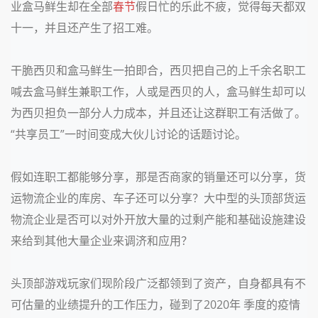
业盒马鲜生却在全部
春节
假日忙的乐此不疲，觉得每天都双
十一，并且还产生了招工难。
干脆西贝和盒马鲜生一拍即合，西贝把自己的上千余名职工
喊去盒马鲜生兼职工作，人或是西贝的人，盒马鲜生却可以
为西贝担负一部分人力成本，并且还让这群职工有活做了。
“共享员工”一时间变成大伙儿讨论的话题讨论。
假如连职工都能够分享，那是否商家的销量还可以分享，货
运物流企业的库房、车子还可以分享？大中型的头顶部货运
物流企业是否可以对外开放大量的过剩产能和基础设施建设
来给到其他大量企业来调济和应用？
头顶部游戏玩家们现阶段广泛都领到了资产，自身都具有不
可估量的业绩提升的工作压力，碰到了2020年 季度的疫情