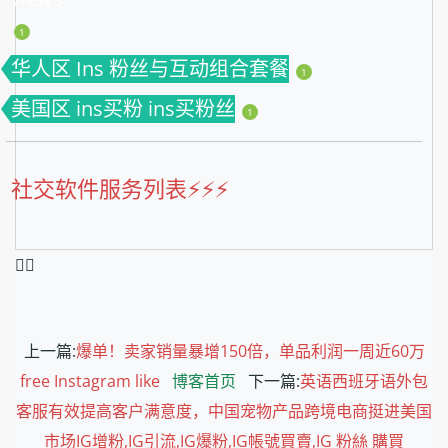
1
华人区 Ins 粉丝与互动组合套餐
1
美国区 ins买粉 ins买粉丝
1
社交软件服务列表⚡️⚡️⚡️
❤️‍🔥
上一篇:
爆单！卖家销量暴增150倍，单品利润一周近60万
free Instagram like
博客首页
下一篇:
英语西班牙语外包
客服有效提高客户满意度，中国宠物产品跨境电商挺进美国
市场IG增粉,IG引流,IG爆粉,IG帳號買賣,IG 粉絲 購買