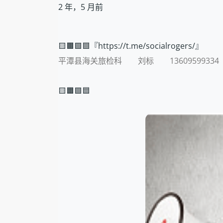
2 年，5 月前
🟨🟧🟩🟦『https://t.me/socialrogers/』
平潭县海关旅检科 刘标 13609599334
🟨🟧🟩🟦