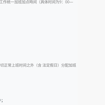
估工作统一加班加点時间（具体时间为9：00—
一切正常上班时间之外（含 法定假日）分配加班
件；