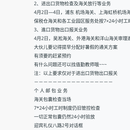
2、
进出口货物检查及海关放行等业务
4月2日—4日，浦东 机场海关、上海虹桥机
保税仓海关和各工业园区服务处按7×24小时
3、
進口货物出口报关业务
4月2日，吴淞海关、外港海关和洋山海关审
大伙儿要记得提早分配好暑假的通关方案
有须要的赶紧预约
有什么问题还可以找值勤教师哦~~~
注：以上要求仅对于进出口货物出口报关
－－－－－－－－－－－－－－－－－
个 人 邮 包 业 务
海关包囊检查当场
7*24小时工时制度仍旧管控检查
一切正常包囊仍然24小时验放
迎宾礼仪八路2号对话框