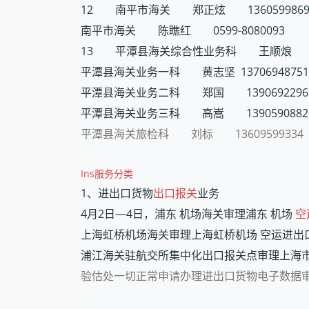
12 南平市海关 郑正炫 1360599869
南平市海关 陈瞧红 0599-8080093
13 平潭县海关综合性业务科 王顺烺 135
平潭县海关业务一科 黄志坚 13706948751
平潭县海关业务二科 郑国 1390692296
平潭县海关业务三科 高嵩 1390590882
平潭县海关旅检科 刘标 13609599334
Ins服务分类
1、
进出口货物
出口报关
业务
4月2日—4日，浦东 机场海关审理浦东 机场
空
上海虹桥机场海关审理上海虹桥机场 空运进出
浦江海关驻航交所集中化出口报关点审理上海
验估处一切正常申请办理进出口货物电子数据