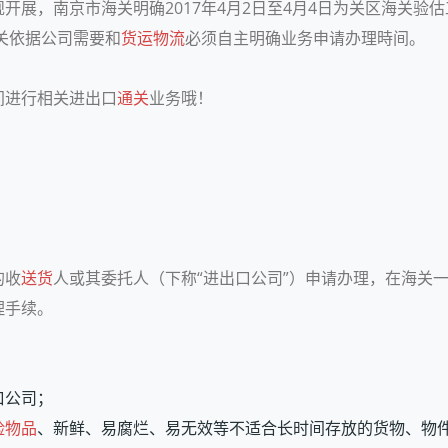
开展，南京市海关明确2017年4月2日至4月4日为关区海关验
海关依据公司需要和
货运物流
必须自主明确业务申请办理時间。
间进行相关进出口
通关
业务哦！
？
的收
送货
人或其委托人（下称“进出口公司”）申请办理，在海关
理手续。
口公司；
险物品
、新鲜、易腐烂、易无效等不适合长时间存放的货物、物