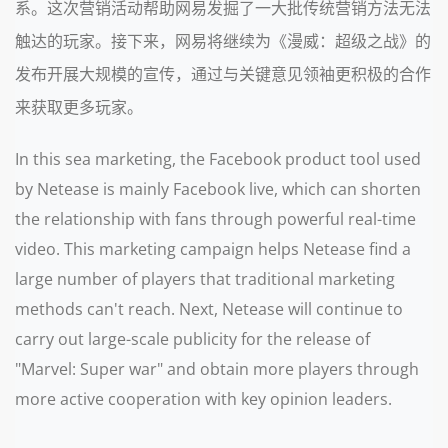
系。这次营销活动帮助网易发掘了一大批传统营销方法无法
触达的玩家。接下来，网易将继续为《漫威：超级之战》的
发布开展大规模的宣传，通过与关键意见领袖更积极的合作
来获取更多玩家。
In this sea marketing, the Facebook product tool used
by Netease is mainly Facebook live, which can shorten
the relationship with fans through powerful real-time
video. This marketing campaign helps Netease find a
large number of players that traditional marketing
methods can't reach. Next, Netease will continue to
carry out large-scale publicity for the release of
"Marvel: Super war" and obtain more players through
more active cooperation with key opinion leaders.