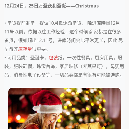
12月24日，25日
万圣夜和圣诞——Christmas
• 备货提前准备：
提议10月低逐渐备货， 晚进库時间12月
11号以前，依据以往工作经验，这个时候 商家都是在很多
备货，假如超出12.11号，进库時间会比平常更长，因此 尽
早备齐
库存量
很重要。
• 可用品类：
圣诞卡，
包裝
纸，一次性餐具，厨房用具，服
装，服装鞋帽，珠宝首饰，家居装修（尤其是灯），母婴用
品，消费性电子设备等，一切品类都是有很有可能被选购。