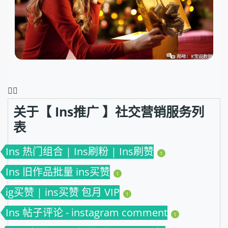
❤️‍🔥
关于【 Ins推广 】社交营销服务列
表
Ins 热门组合 | Ins刷粉 | Ins刷赞
1
Ins 旧作品批量 ins买赞
1
ig买赞 | ins买赞 包月 VIP
1
Ins 帖子评论 - instagram comment
1