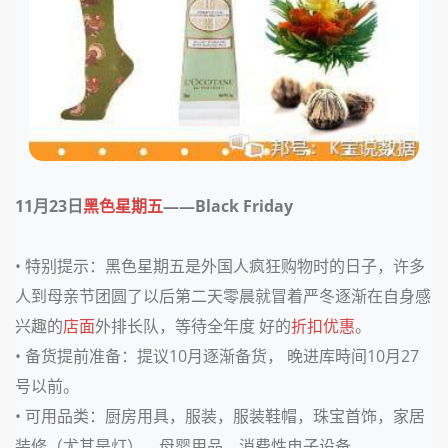
11月23日
黑色星期五
——Black Friday
• 特别提示：
黑色星期五是外国人疯狂购物时的日子，许多
人到母亲节团圆了以后第二天零晨就冒着严冬逐渐在自身感
兴趣的
店面
外排长队，等待全年度 好的
折扣优惠
。
• 备货提前准备：
提议10月逐渐备货， 晚进库時间10月27
号以前。
• 可用品类：
厨房用具，服装，服装鞋帽，珠宝首饰，家居
装修（尤其是灯），母婴用品，消费性电子设备