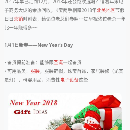
2017年早已走到12月，2018年还会继续远嘛？借着年末电
子商务大促的余热回收，K宝两手相赠2018年
北美地区
节假
日日
营销
时刻表，给诸位老总们参照~~提早祝诸位老总一年
比一年赚得多~~
1月1日
新春——New Year’s Day
• 备货提前准备：
能够跟
圣诞
一起备货
• 可用品类：
服装
，服装鞋帽，珠宝首饰，家居装修（尤其
是灯），母婴用品，消费性
电子设备
这些