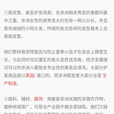
①假发套、美发护发用具：在非洲相关秀发的事都叫重
中之重。非洲女性的真秀发大约仅有一两公分长，并且
是毛绒绒的小短头发，所闻的各式各样的造型基本上全
是假发套。
她们那样我觉得是因为防止夏季小虫子在发丝上肆意生
长，与此同时也比蓬乱的卷头发舒适凉爽，经济发展情
况可以的非洲人都是去专业性的美发店清洗。大部分护
发用品是以
英国
/
進口的，而非洲假发套大部分全是
生
产制造
。
②面料、辅材、
服饰
：棉絮是非洲关键的关键农作物，
栽种地域很广，可是全产业链不健全是缺陷。她们欠缺