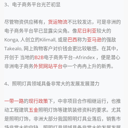
3、电子商务平台光芒初显
尽管物资供应稀有，
货运物流
不比较发达，可是非洲的
电子商务平台早已显露尖尖角。像
尼日利亚
较大的
Konga, 人创立的Kilimall, 或是
巴西
称为
亚马逊
的强敌
Takealo, 网上购物客户对价钱会更比较敏感。在其中，
开创于 当地的
B2B
电子商务平台--Afrindex ，便是潜心
非洲电子商务
外贸网站平台
中一个冉冉上升的新秀。
4、照明灯具领域具备非常大的发展发展潜力
一带一路
的
现行政策
下，中非项目合作相继运行，也推
动工程建筑
五金
照明灯饰等建筑装修资料的要求。尤其
是照明灯饰，非洲大部分我国照明灯具业落后，销售市
场非常大的空缺，照明灯具领域具备非常大的发展发展