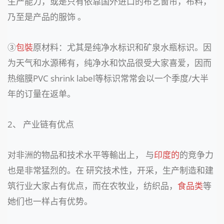
生产能力，或是只有依靠国外进口的布艺窗帘，布料，
乃至是产品的服饰 。
③
包裝
原材料：尤其是纯净水标识和矿泉水瓶标识。因
为天气和水源稀有，纯净水和饮品很受大家喜爱，因而
热缩膜PVC shrink label等标识常常会以一个季度/大半
年的订量在返单。
2、 产业链有优点
对非洲的物品和技术水平等輸出上， 与
印度的
的竞争力
也是非常猛烈的。在 研究技术性，开采，生产制造和建
筑行业大家占有优点，而在农牧业，纺织品，
食品类
等
她们也一样占有优势。