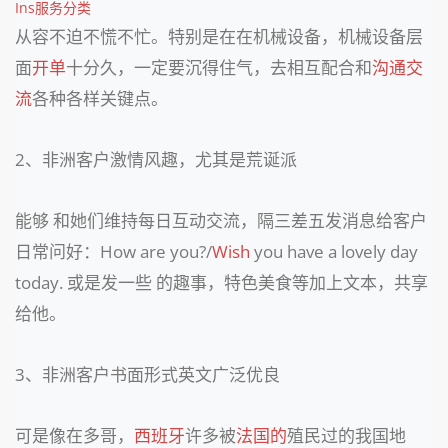
Ins服务分类
从容不迫不慌不忙。特别是在在机械设备，机械设备层
面
开单
十分久，一定要沉得住气，去相互配合和
沟通交
流
各种各样关键点。
2、非洲客户激情风趣，尤其是荒诞派
能够 和她们维持每日互动交流，隔三差五发消息给客户
日常问好：How are you?/
Wish
you have a lovely day
today. 或是发一些 的趣事，特色美食等加上文本，共享
给他。
3、非洲客户书面形式英文广泛优良
可是像在多哥，
西班牙
许多被
法国的
殖民过的我国地