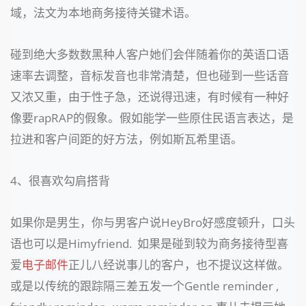
域，法文为本地商务接待关键术语。
碰到绝大多数数黑种人客户她们会伴随着你的英语口语
速率去调整，音标发音也非常清楚，但也碰到一些话音
又浓又重，由于性子急，还说得迅速，有时候有一种好
像要rapRAP的假象。假如能学一些原住民语言表达，是
拉进和客户间距的好方法，例如斯瓦希里语。
4、很喜欢勾肩搭背
如果你是男生，你与男客户说HeyBro好感度顿升，口头
语也可以是Himyfriend. 如果是碰到较为商务接待型喜
爱
电子邮件
正儿八经说事儿的客户，也不提议这样做。
或是以传统的跟踪隔三差五发一个Gentle reminder ,