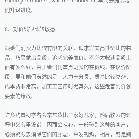
friendly reminder , warm reminder on 事儿去提示她
们升级进度。
6、对价钱很比较敏感
跟她们消费力比较有限的关联，追求完美高性价比的物
品，乃至献出品质，追求完美廉价。不必太叙述品质上
面有多么好，由于她们侧重点更多的在价钱。在议价阶
段，要和她们表述的是，人力十分贵，质量比较复杂，
成本费非常高，加工工艺用时尤其久，这些危害到价钱
要素的缘故。
许多购置初学者会常常货比三家好几家，随后较为的过
程中又心里没谱，因而会担心。一般碰到这种的客户，
必须紧跟去消除它们的顾忌，高发视頻，相片，或是别