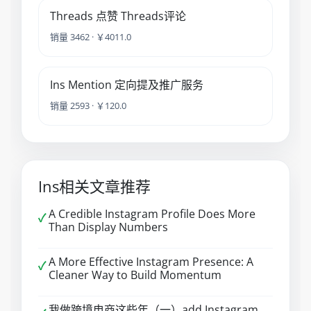
Threads 点赞 Threads评论
销量 3462 · ￥4011.0
Ins Mention 定向提及推广服务
销量 2593 · ￥120.0
Ins相关文章推荐
A Credible Instagram Profile Does More
✓
Than Display Numbers
A More Effective Instagram Presence: A
✓
Cleaner Way to Build Momentum
我做跨境电商这些年（一）add Instagram