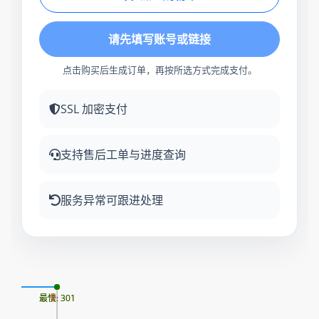
请先填写账号或链接
点击购买后生成订单，再按所选方式完成支付。
SSL 加密支付
支持售后工单与进度查询
服务异常可跟进处理
07
最慢: 301
最快: 301