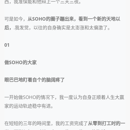
西，我准保能和他辩上一个三天三夜。
可是如今，
从
SOHO的圈子蹦出来，看到一个新的天地以
后，
.我发觉，以往的自身确实是太澎涨和太偏激了。
01
做
SOHO的大家
眼巴巴地盯着自个的脑阔疼了
一开始做
SOHO的情况下，我一度认为自身正顺着人生大赢
家的运动轨迹稳中有进。
在短短的三年的時间里，我的工资完成了
从零到打工时的一