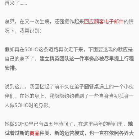
再来了
……
总算，在又一次生病，还强振作起来
回应顾客
电子邮件
的情
况下，我意识到：
假如再在
SOHO这条道路再次走下来，下面要透现的就应是
自己的身子了，
建立精英团队这一件事务必被尽早提上行程
安排。
说到这儿，我回忆起了前不久在弟子圆餐桌遇上的一个小伙
伴们，在她的身上，我隐隐约约看到了一些自身当初孤身一
人做
SOHO时的身影。
她做
SOHO早已有四五年時间了，在这里两年的時间里，
她
试着过新的
商品
种类、新的运营模式，也一直在依照各界大