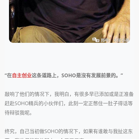
“在
自主创业
这条道路上，SOHO是沒有发展前景的。”
敲响了他们的情况下，我明白，有很多早已添加或是正准备
赶赴
SOHO精兵的小伙伴们，此刻一定正憋住一肚子得话等
待辩驳我呢。
终究，自己当初做
SOHO的情况下，如果有谁敢与我扯这东