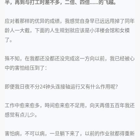
半，再到与打工时差不多，二倍、四倍
……的飞越。
应对着那样的优异的成绩，我感觉自身早已远远甩掉了同年
龄人一大截，下面的人生规划就应该是小洋楼会馆和女模
了。
殊不知，在我都还没都还没完成这一方向以前，我已经被心
中的害怕给压到了：
即便我日夜不分
24钟头连接轴运行又有什么作用呢？
工作中愈来愈多，時间愈来愈不足用，向天再借五百年我还
感觉有点儿少。
害怕病，不可以病，一旦躺下来了，以前的作业就都得重新