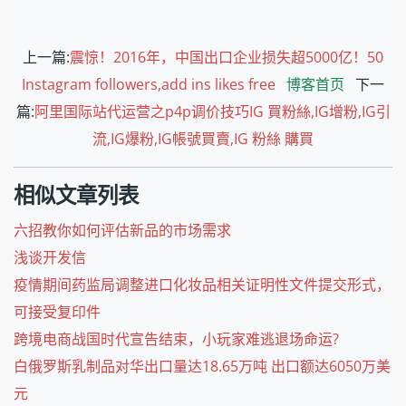
上一篇:
震惊！2016年，中国出口企业损失超5000亿！50
Instagram followers,add ins likes free
博客首页
下一
篇:
阿里国际站代运营之p4p调价技巧IG 買粉絲,IG增粉,IG引
流,IG爆粉,IG帳號買賣,IG 粉絲 購買
相似文章列表
六招教你如何评估新品的市场需求
浅谈开发信
疫情期间药监局调整进口化妆品相关证明性文件提交形式，
可接受复印件
跨境电商战国时代宣告结束，小玩家难逃退场命运?
白俄罗斯乳制品对华出口量达18.65万吨 出口额达6050万美
元