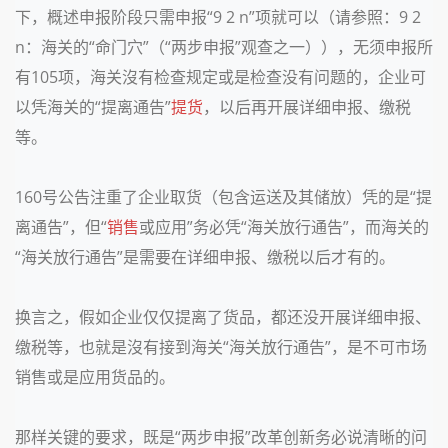
下，概述申报阶段只需申报“9 2 n”项就可以（请参照：
9 2
n：海关的“命门穴”（“两步申报”观查之一）
），无须申报所
有105项，海关沒有检查规定或是检查没有问题的，企业可
以凭海关的“提离通告”
提货
，以后再开展详细申报、缴税
等。
160号公告注重了企业取货（包含运送及其储放）凭的是“提
离通告”，但“
销售
或应用”务必凭“海关放行通告”，而海关的
“海关放行通告”是需要在详细申报、缴税以后才有的。
换言之，假如企业仅仅提离了货品，都还没开展详细申报、
缴税等，也就是沒有接到海关“海关放行通告”，是不可市场
销售或是应用货品的。
那样关键的要求，既是“两步申报”改革创新务必说清晰的问