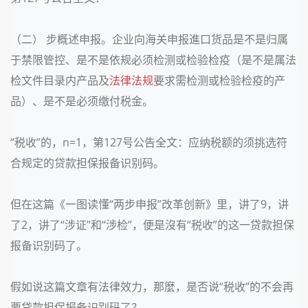
（二） 步概述申报。企业向海关申报進口货品是不是归属
于禁限管控、是不是依规必须检测或检验检疫（是不是属法
检文件目录内产品及
法律
法规
要求需检测或检验检疫的产
品）、是不是必须缴付税金。
“税收”的，n=1，第127号公告全文：
应纳税额的须挑选符
合规定的贷款担保报备识别码
。
但在这篇《一图读懂“两步申报”改革创新》里，讲了9，讲
了2，讲了“涉证”和“涉检”，便是沒有“税收”的这一贷款担保
报备识别码了。
假如说这篇文章有法律效力，那麼，是否说“税收”的不会再
要贷款担保报备识别码了？