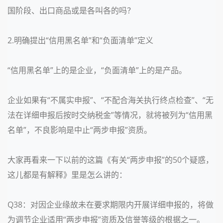
国阶段、出口商品或是各叫各的吗？
2.明确提出“信用黑名单”和“负面清单”定义
“
信用黑名单
”上的是
企业
，“
负面清单
”上的是
产品
。
企业如果有“不属实申报”、“不配合海关执行终点检查”、“无
法在详细申报后按时交纳税金”等情况，就将被列为“信用黑
名单”，不良影响是中止“两步申报”资质。
大家再看来一下以前的这篇
《有关“两步申报”的50个疑惑，
这儿都是有解释》
里是怎么讲的：
Q38：对因企业缘故未在要求期限内开展详细申报的，将做
为调节企业适用“两步申报”资质及信誉等级的根据之一。