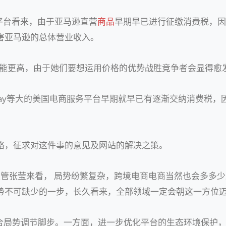
务平台看来，由于亚马逊直营
商品
早期早已进行征缴消费税，因
害亚马逊的总体营业收入。
可能更高，由于她们要想运用价格的优势战胜竞争者会显得愈发
、eBay等大的美国电商服务平台早期就早已有逐渐交纳消费税，
络，征求对这件事的意见及网站的解决之策。
主管张莹来看， 局势纷繁复杂，跨境电商电商当然也会多多
势不可缺少的一步，长久看来，全部领域一定会朝这一方位
持续切合局势调节脚步。一方面，进一步优化平台的生态环境保