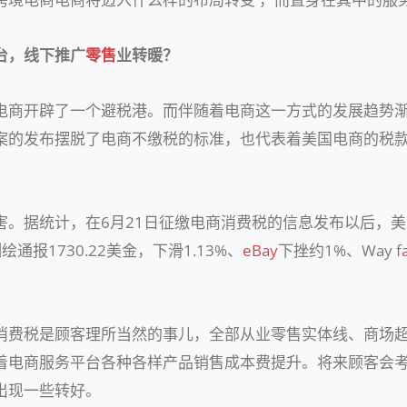
台，线下推广
零售
业转暖？
电商开辟了一个避税港。而伴随着电商这一方式的发展趋势
案的发布摆脱了电商不缴税的标准，也代表着美国电商的税
害。据统计，在6月21日征缴电商消费税的信息发布以后，
绘通报1730.22美金，下滑1.13%、
eBay
下挫约1%、Way f
消费税是顾客理所当然的事儿，全部从业零售实体线、商场
着电商服务平台各种各样产品销售成本费提升。将来顾客会
出现一些转好。