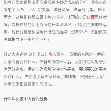
如今的整体销售市场愈来愈关注数据信息的分析，很多人愈
来愈关心PV、UV、跳失率、浏览深层、滞留时间等。整体
而言，这种指数都归属于统计指标，体现的全是
店面
整体状
况，数据信息的使用价值除开体现现况，也有更主要的是运
用。统计分析是数据统计梳理的結果，沒有分析，怎能用来
具体指导下一步的作业呢？
针对大家运营 站的
出口外贸人
而言， 重要的东西之一便是
买家究竟喜欢什么，仅有知道这一以后，大家才可以对于买
家喜好进攻，保证准确吸引住潜在性买家！要想要知道买家
喜欢什么， 先你得了解买家都做了些哪些，根据分析买家
的手段来把握买家的习惯性。
什么叫买家个人行为分析