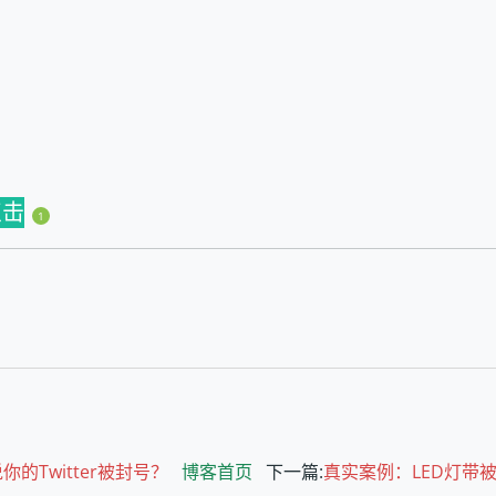
k点击
1
你的Twitter被封号？
博客首页
下一篇:
真实案例：LED灯带被T