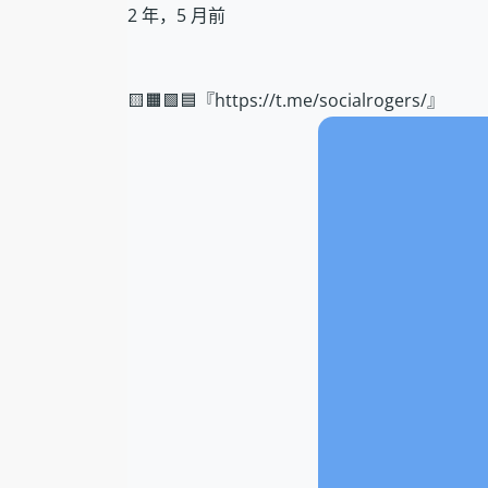
2 年，5 月前
🟨🟧🟩🟦『https://t.me/socialrogers/』