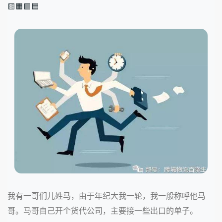
🟨🟧🟩🟦
我有一哥们儿姓马，由于年纪大我一轮，我一般称呼他马
哥。马哥自己开个货代公司，主要接一些出口的单子。