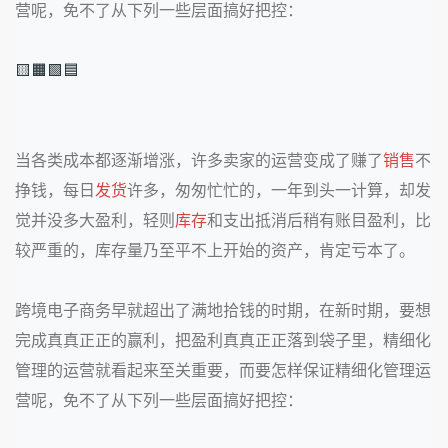
营呢，免不了从下列一些层面搞好把控：
🟨🟧🟩🟦
当各类成本都逐渐增涨，许多卖家的运营变成了赚了
销售
不
挣钱，每日
发货
许多，匆匆忙忙的，一年到头一计算，却发
觉并没多大盈利，轻则
库存
和支出抵消后稍有账目盈利，比
较严重的，库存量乃至平不上开始的资产，肯定亏本了。
跨境电子商务早就超出了满地拾钱的时期，在新时期，要想
完成真真正正的赢利，把盈利真真正正落到袋子里，精细化
管理的运营就看起来至关重要，而要怎样保证精细化管理运
营呢，免不了从下列一些层面搞好把控：