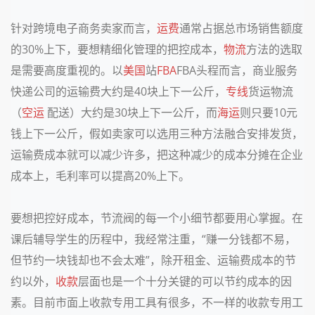
针对跨境电子商务卖家而言，
运费
通常占据总市场销售额度
的30%上下，要想精细化管理的把控成本，
物流
方法的选取
是需要高度重视的。以
美国
站
FBA
FBA头程而言，商业服务
快递公司的运输费大约是40块上下一公斤，
专线
货运物流
（
空运
配送）大约是30块上下一公斤，而
海运
则只要10元
钱上下一公斤，假如卖家可以选用三种方法融合安排发货，
运输费成本就可以减少许多，把这种减少的成本分摊在企业
成本上，毛利率可以提高20%上下。
要想把控好成本，节流阀的每一个小细节都要用心掌握。在
课后辅导学生的历程中，我经常注重，“赚一分钱都不易，
但节约一块钱却也不会太难”，除开租金、运输费成本的节
约以外，
收款
层面也是一个十分关键的可以节约成本的因
素。目前市面上收款专用工具有很多，不一样的收款专用工