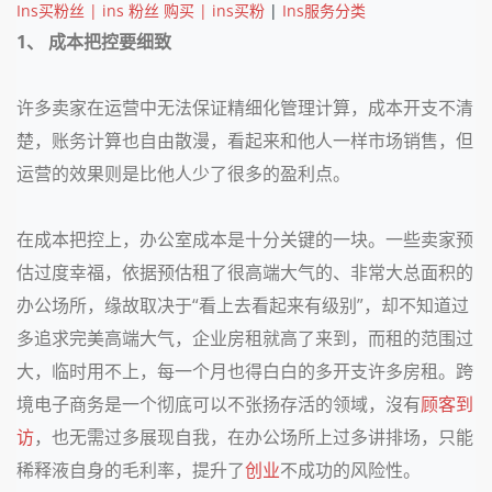
Ins买粉丝 | ins 粉丝 购买 | ins买粉
|
Ins服务分类
1、 成本把控要细致
许多卖家在运营中无法保证精细化管理计算，成本开支不清
楚，账务计算也自由散漫，看起来和他人一样市场销售，但
运营的效果则是比他人少了很多的盈利点。
在成本把控上，办公室成本是十分关键的一块。一些卖家预
估过度幸福，依据预估租了很高端大气的、非常大总面积的
办公场所，缘故取决于“看上去看起来有级别”，却不知道过
多追求完美高端大气，企业房租就高了来到，而租的范围过
大，临时用不上，每一个月也得白白的多开支许多房租。跨
境电子商务是一个彻底可以不张扬存活的领域，沒有
顾客到
访
，也无需过多展现自我，在办公场所上过多讲排场，只能
稀释液自身的毛利率，提升了
创业
不成功的风险性。