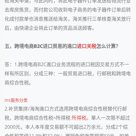
给海关申请，与此同时，将此电子器件订单发送给物流行业
去库房拣货，而付款公司收到电子商务的电子器件订单后转
化成付款单也消息推送给海关，海关推行三单核查海关放行
后，由快递企业将此订单的货品派送顾客。
五，跨境电商
B2C
进口贸易的進口
进口关税
怎么计算？
答：
1.
跨境电商
B2C
進口业务流程的进口税因交易方式不一
样有所区别，分成三种：一般贸易进口税，行邮税和跨境电
商综合性税。
Ins服务分类
2.
补货集拼
/
海淘進口方式选用跨境电商综合性税替代行邮
税，跨境电商综合性税
=
所得税
所得税
。單人一次限不超过
2000
元，本人本年度交易额不可超出
2
万余元，分成2个综
合性税等级
11.9%
和
32.9%
；撤销免税政策额度
50
元，如单