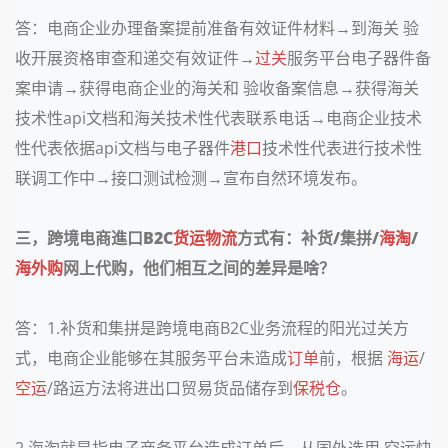
答：电商企业办理备案提前准备有效证件材料
→到海关 验
收开展资格审查和递交有效证件→
过关
服务平台电子器件备
案申请→获得电商企业的海关和 验收备案信息→获得海关
技术性api文档和海关技术性代表联系电话→电商企业技术
性代表依据api文档与电子器件
港口
技术性代表进行技术性
联调工作中→接口测试检测→宣布自然环境发布。
三，跨境电商進口
B2C
货运物流
方式有：补货
/
集拼
/
海淘
/
海外购
网上代购，他们相互之间的差异是啥？
答：
1.
补货和集拼是跨境电商
B2C
业务流程的阳光过关方
式，电商企业能够在其服务平台未造成
订单
前，根据
海运
/
空运
/
路运方法将进出口贸易货品储存到
保税仓
。
2.
海淘就是指电子商务平台造成订单后，从国外选用 空运快