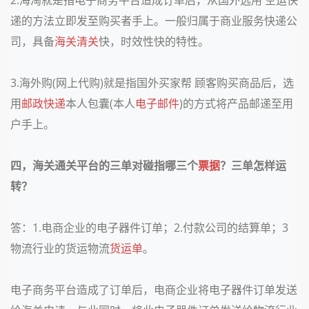
递的方法立即发至购买者手上。一般归属于商业服务快递公
司，具备
海关清关
快，时效性快的特性。
3.
海外购
(
网上代购
)
就是指国外买家帮 顾客购买商品后，选
用
邮政快递
本人包囊
(
本人
电子邮件
)
的方式将产品邮递至用
户手上。
四，海关通关平台的三单对碰指哪三个
票据
？三单怎样运
转？
答：
1.
电商企业的电子器件订单；
2.
付款公司的结算单；
3
物流行业的货运物流
货运单
。
电子商务平台造成了订单后，电商企业将电子器件订单发送