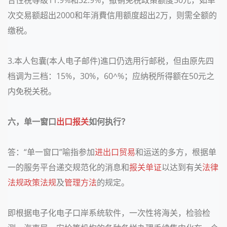
次交易额超出
2000
和年消費信用额度超出
2
万，则需全额的
缴税。
3.
本人包囊
(
本人电子邮件
)
進口仍选用行邮税，但由原先四
档调为三档：
15%
，
30%
，
60^%
；应纳税所得额在
50
元之
内免税关税。
六，单一窗口
出口报关
如何执行？
答：
“单一窗口”喻指参加
进出口贸易
和运送的多方，根据单
一的服务平台递交规范化的消息和
报关单证
以达到有关
法律
法规
政策法规
及
管理方法
的规定。
即根据电子化电子口岸系统软件，一次性将海关，检验检