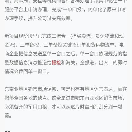
测，海事局，安检等机构的各种各样办理手续集中化在一个
服务平台上申请办理，完成
“一单四报”，简单化了原来申请
办理手续，提升公司过关高效率。
新项目现阶段早已完成三流合一
(
指买卖流，货运物流和现
金流
)
，三单备控，三单备控关键指订单和货运物流单，电
商企业把信息发送至单一窗口之后，单一窗口依照规范的指
量数据信息消息推送给
报检
和海关，全部进，出入口的即时
情况会传回单一窗口。
东南亚地区销售市场诱惑，可是也存有地区语言表达，顾客
撒落全国各地的缺点。这全是进击吧东南亚地区销售市场，
必须备齐的军用口粮，才可以从这片財富瀚海刮分到一瓢
羹。