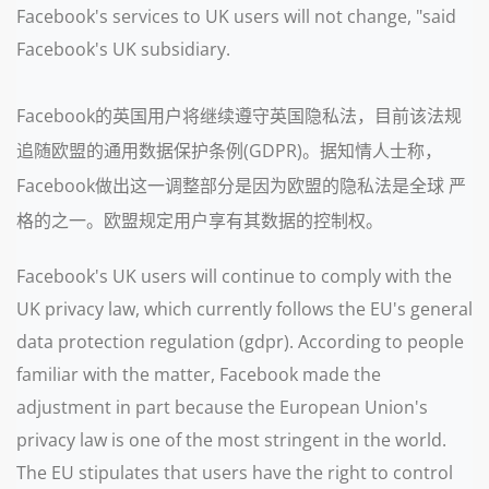
Facebook's services to UK users will not change, "said
Facebook's UK subsidiary.
Facebook的英国用户将继续遵守英国隐私法，目前该法规
追随欧盟的通用数据保护条例(GDPR)。据知情人士称，
Facebook做出这一调整部分是因为欧盟的隐私法是全球 严
格的之一。欧盟规定用户享有其数据的控制权。
Facebook's UK users will continue to comply with the
UK privacy law, which currently follows the EU's general
data protection regulation (gdpr). According to people
familiar with the matter, Facebook made the
adjustment in part because the European Union's
privacy law is one of the most stringent in the world.
The EU stipulates that users have the right to control