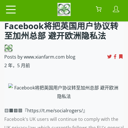
Facebook将把英国用户协议转
至加州总部 避开欧洲隐私法
Posts by www.xianfarm.com blog
2 年，5 月前
🟨🟧🟩🟦『https://t.me/socialrogers/』
Facebook's UK users will continue to comply with the
UK privacy law, which currently follows the EU's general