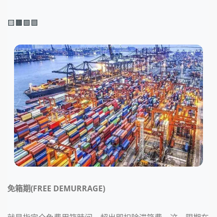
🟨🟧🟩🟦
免箱期(FREE DEMURRAGE)