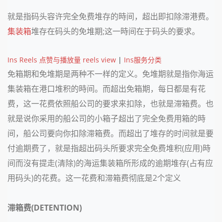
就是指码头容许完全免费堆存的時间，超出即扣除滞港费。
集装箱
堆存在码头的免堆期;这一時间在于码头的要求。
Ins Reels 点赞与播放量 reels view
|
Ins服务分类
免箱期和免堆期是两种不一样的定义。免堆期就是指你海运
集装箱在港口堆积的時间。而超出免箱期，每日都是有花
费，这一花费依照船公司的要求来扣除，也就是滞箱费。也
就是说你采用的船公司的小箱子超出了完全免费用箱的時
间，船公司要向你扣除滞箱费。而超出了堆存的时间就是要
付逾期费了，就是指超出码头所要求完全免费堆积(应用)時
间而沒有提走(清除)的海运集装箱所形成的逾期堆存(占有应
用码头)的花费。这一花费和滞箱费彻底是2个定义
滞箱费(DETENTION)