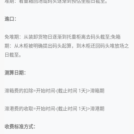
堆期：着重箱回场或码头逐渐到预估坐船日截至。
進口：
免堆期：从装卸货物日逐渐到托重柜离去码头截至;免箱
期：从木柜被明确提出码头起算，到木柜还回码头堆放场之
日截至。
测算日期：
滞箱费的扣除=开始时间-(截止时间 1天)>滞箱期
滞港费的收取=开始时间-(截止时间 1天)>滞港期
收费标准方式：