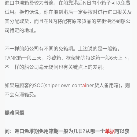
進口中滞箱费较为普遍，在船靠港后N日内小箱子可以免费
试用。换句话说，你在船到港后一定要按时进行进口报关及
其分配取货，而且在N内将配有原来货品的空柜偿还到船公
司特定的地址。
不一样的船公司有不同的免箱期。上边说的是一般箱，
TANK箱一般三天，冷藏箱、框架箱等特殊箱一般6天上下，
不一样的船公司毫无疑问也有关键点上的差别。
如果是顾客的SOC(shiper own cont
ai
ner货人备用箱)，则
不会有滞箱费。
疑难问题
问：進口免堆期免用箱期一般为几日?从哪一个
单据
可以获