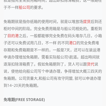
就是指完全免费用箱時间，超出即扣除滞箱费，这一限期在
于不一样
船公司
的要求。
免箱期就是指你纸箱的使用时间，就是以堆放场
提货
后到还
柜时中间的阶段。完全免费用箱是与船公司相处的。重柜到
了
目的港
之后，一般都能够完全免费在码头堆存几日，小箱
子还可以免费试用几日，不一样 的不同
港口
的完全免费堆
存期和免费箱期是不一样的，一般是7天，还可以在装运港
申请办理增加免箱期，需看实际船公司\航道。超出時间就
逐渐扣除滞箱费了。假如免箱期到了，货人可以跟
货代
说
说，使他给向船公司写个申请办理，争得增加大概三四天的
免箱期。公司货量大,和船公司有攻守同盟, 就可以申请办理
到14~20天的免箱期。
免堆期(FREE STORAGE)