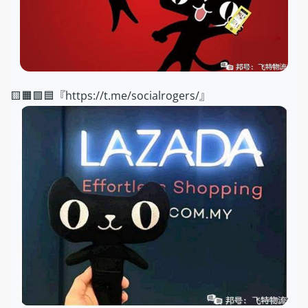
🟨🟧🟩🟦『https://t.me/socialrogers/』