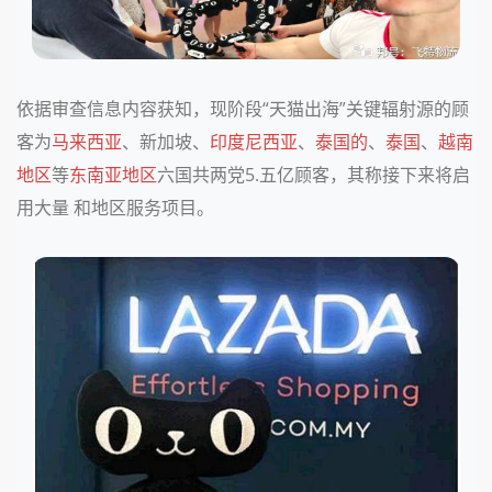
依据审查信息内容获知，现阶段“天猫出海”关键辐射源的顾
客为
马来西亚
、新加坡、
印度尼西亚
、
泰国的
、
泰国
、
越南
地区
等
东南亚地区
六国共两党5.五亿顾客，其称接下来将启
用大量 和地区服务项目。