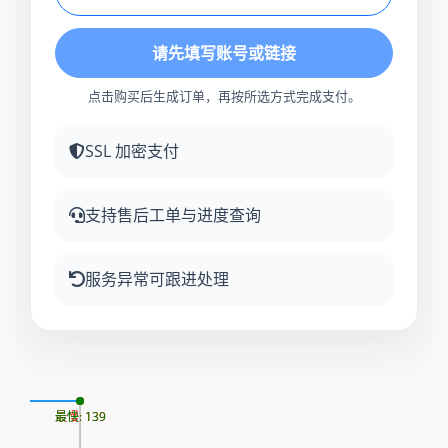
请先填写账号或链接
点击购买后生成订单，再按所选方式完成支付。
SSL 加密支付
支持售后工单与进度查询
服务异常可跟进处理
07
最慢: 139
最快: 139