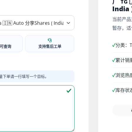
广 ᴛɢ 
India 
当前产品
暂存，适
✓
分类：Te
可查询
支持售后工单
✓
累计销量
✓
浏览热度
量下单请一行填写一个目标。
✓
库存状