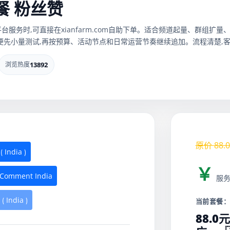
套餐 粉丝赞
平台服务时,可直接在xianfarm.com自助下单。适合频道起量、群组
便先小量测试,再按预算、活动节点和日常运营节奏继续追加。流程清楚,客
浏览热度
13892
原价
88.0
India ⟯
￥
Comment India
服
 India ⟯
当前套餐
88.0