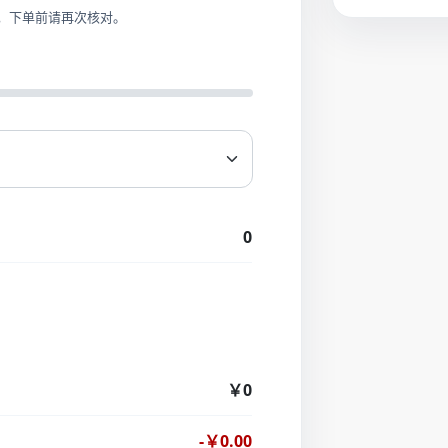
，下单前请再次核对。
0
￥0
-￥0.00