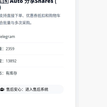
🇮🇳 Auto 分享Shares ⟮
⟯
支持直接下单、优惠券抵扣和购物车
合批量与多次采购。
legram
：2359
：13892
态：有库存
售后安心：进入售后系统