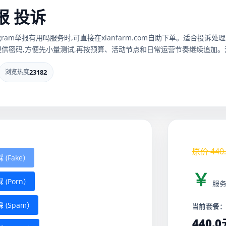
举报 投诉
、telegram举报有用吗服务时,可直接在xianfarm.com自助下单。适
供密码,方便先小量测试,再按预算、活动节点和日常运营节奏继续追加。流
浏览热度
23182
原价
440
 (Fake）
￥
 (Porn）
服
 (Spam）
当前套餐
440.