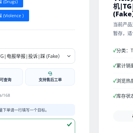
 (Drugs）
机|T
(Fak
Violence ）
当前产品
暂存，适
✓
分类：Te
✓
累计销量
可查询
支持售后工单
✓
浏览热度
/168
✓
库存状
量下单请一行填写一个目标。