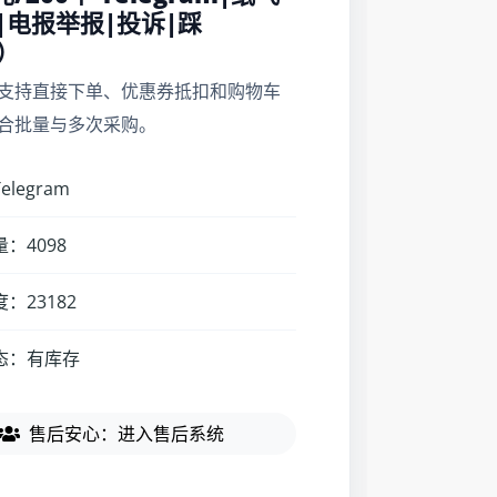
G|电报举报|投诉|踩
e）
支持直接下单、优惠券抵扣和购物车
合批量与多次采购。
legram
：4098
：23182
态：有库存
售后安心：进入售后系统