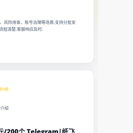
合投诉处理、风险排查、账号治理等场景,支持分批安
程清楚,客服响应及时,
.0
元
务介绍
：
0元/200个 Telegram|纸飞