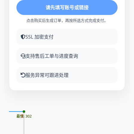
请先填写账号或链接
点击购买后生成订单，再按所选方式完成支付。
SSL 加密支付
支持售后工单与进度查询
服务异常可跟进处理
08
最慢: 302
最快: 302