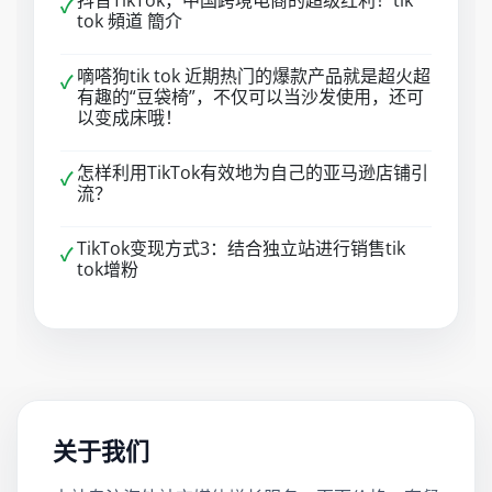
抖音TikTok，中国跨境电商的超级红利！tik
✓
tok 頻道 簡介
嘀嗒狗tik tok 近期热门的爆款产品就是超火超
✓
有趣的“豆袋椅”，不仅可以当沙发使用，还可
以变成床哦！
怎样利用TikTok有效地为自己的亚马逊店铺引
✓
流？
TikTok变现方式3：结合独立站进行销售tik
✓
tok增粉
关于我们