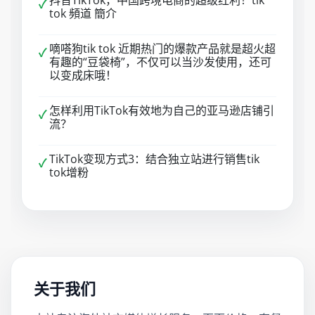
抖音TikTok，中国跨境电商的超级红利！tik
✓
tok 頻道 簡介
嘀嗒狗tik tok 近期热门的爆款产品就是超火超
✓
有趣的“豆袋椅”，不仅可以当沙发使用，还可
以变成床哦！
怎样利用TikTok有效地为自己的亚马逊店铺引
✓
流？
TikTok变现方式3：结合独立站进行销售tik
✓
tok增粉
关于我们