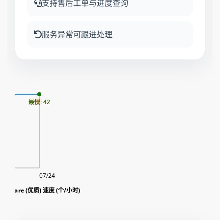
支持售后工单与进度查询
服务异常可跟进处理
06
最慢: 42
最快: 42
07/24
享|share (优质) 速度 (个/小时)