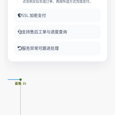
点击购买后生成订单，再按所选方式完成支付。
SSL 加密支付
支持售后工单与进度查询
服务异常可跟进处理
07
最慢: 35
最快: 35