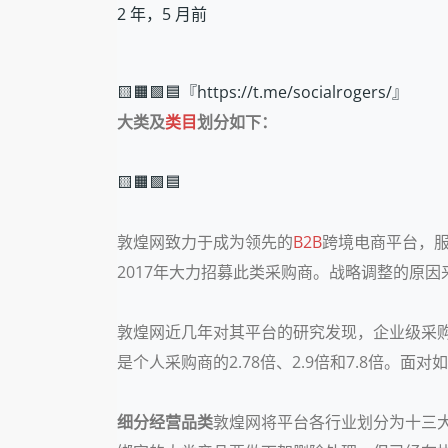
2 年，5 月前
🟨🟧🟩🟦『https://t.me/socialrogers/』
大类及
类目
划分如下：
🟨🟧🟩🟦
敦煌网致力于成为领先的
B2B
跨境电商平台，
2017年大力招募此类采购商。战略调整的原
敦煌网近几年对其平台的研究发现，企业级采
是个人采购商的2.78倍、2.9倍和7.8倍
细分经营品类
敦煌网将平台各行业划分为十三