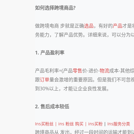
如何选择跨境商品?
做跨境电商 步就是正确
选品
，有好的
产品
才是
务能力，了解产品优势。详细来说，可以分为
1. 产品盈利率
产品毛利率=(产品
零售
价-进价-
物流
成本-其他
跟
订单
量会激增的重要原因。但是我们不可忽
到30%以上，才能让企业良性发展。
2. 售后成本较低
Ins买粉丝 | ins 粉丝 购买 | ins买粉
|
Ins服务分类
跨境商品从
发出，经过一段时间的运输才能到