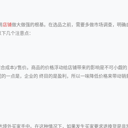
将
店铺
做大做强的根基。在选品之前，需要多做市场调查，明确
以下几个注意点：
综合成本)/售价。商品的价格浮动给店铺带来的影响是不可小觑
视的一点是，企业的 终目的是盈利，所以一味降低价格来带动销
达境外买家手中。在这种情况下，如果发生买家要求退换货是非