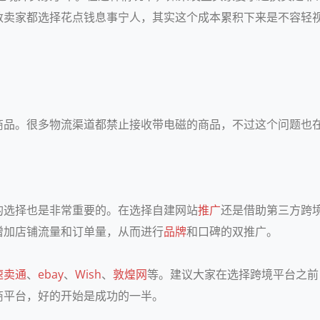
数卖家都选择花点钱息事宁人，其实这个成本累积下来是不容轻视
商品。很多物流渠道都禁止接收带电磁的商品，不过这个问题也
的选择也是非常重要的。在选择自建网站
推广
还是借助第三方跨
增加店铺流量和订单量，从而进行
品牌
和口碑的双推广。
速卖通
、
ebay
、
Wish
、
敦煌网
等。建议大家在选择跨境平台之前
商平台，好的开始是成功的一半。