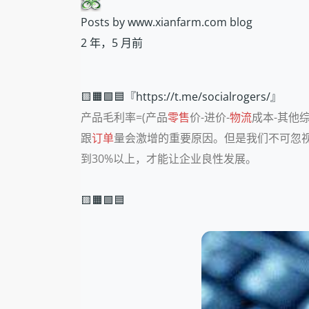
Posts by www.xianfarm.com blog
2 年，5 月前
🟨🟧🟩🟦『https://t.me/socialrogers/』
产品毛利率=(产品
零售
价-进价-
物流
成本-其他
跟
订单
量会激增的重要原因。但是我们不可忽
到30%以上，才能让企业良性发展。
🟨🟧🟩🟦