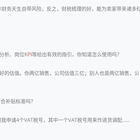
非财务天生自带风险，反之，财税梳理的好，能为卖家带来诸多
分析、岗位K
PI
等给出有效的指引，你知道怎么使用吗？
良好的估值。你两亿销售，公司估值三亿；别人也是两亿销售，
符合补贴标准吗？
但我申请4个VAT税号，其中一个VAT税号用来作进货调配……