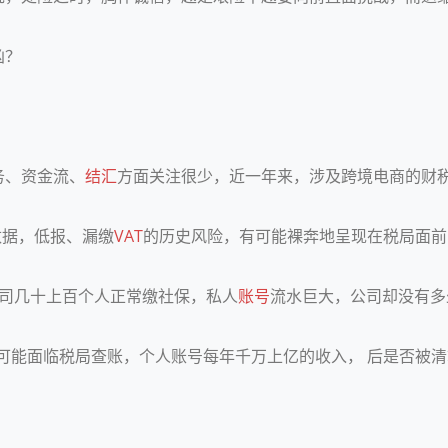
凶？
务、资金流、
结汇
方面关注很少，近一年来，涉及跨境电商的财税方
数据，低报、漏缴
VAT
的历史风险，有可能裸奔地呈现在税局面前
公司几十上百个人正常缴社保，私人
账号
流水巨大，公司却没有多
可能面临税局查账，个人账号每年千万上亿的收入， 后是否被