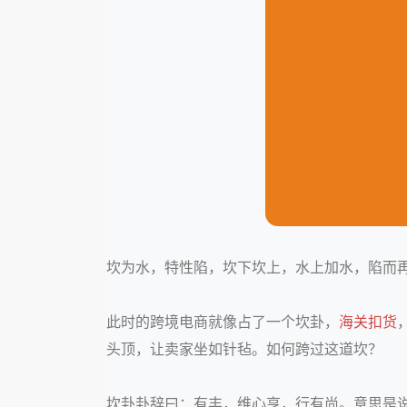
坎为水，特性陷，坎下坎上，水上加水，陷而
此时的跨境电商就像占了一个坎卦，
海关
扣货
头顶，让卖家坐如针毡。如何跨过这道坎？
坎卦卦辞曰：有丰，维心亨，行有尚。意思是