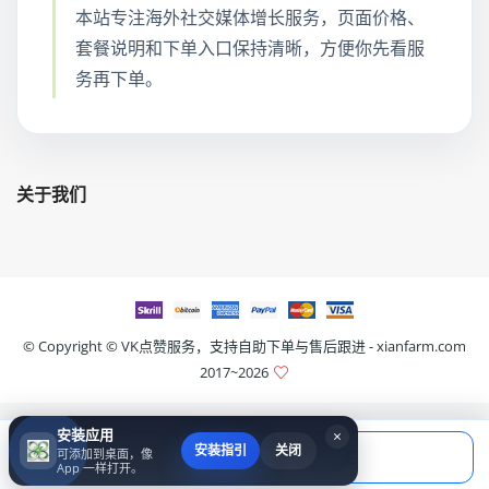
本站专注海外社交媒体增长服务，页面价格、
套餐说明和下单入口保持清晰，方便你先看服
务再下单。
关于我们
© Copyright ©
VK点赞服务，支持自助下单与售后跟进 - xianfarm.com
2017~2026
安装应用
×
当前应付
安装指引
关闭
可添加到桌面，像
填写账号后购买
￥0.00
App 一样打开。