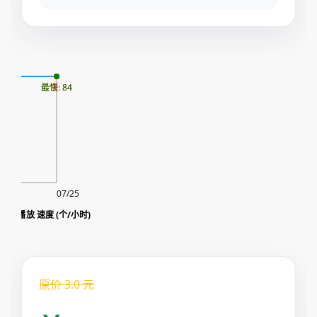
07
最慢: 84
最快: 84
07/25
vk 帖子 view播放 速度 (个/小时)
原价
3.0
元