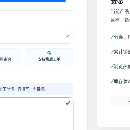
赞😲
当前产品
暂存，适
✓
分类：Fa
✓
累计销量
可查询
支持售后工单
✓
浏览热度
✓
库存状
量下单请一行填写一个目标。