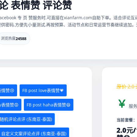
t评论 表情赞 评论赞
赞、facebook 专 页 赞服务时,可直接在xianfarm.com自助下单。
供密码,方便先小量测试,再按预算、活动节点和日常运营节奏继续追加。流
浏览热度
24588
原价
2.0
d表情赞😢
FB post love表情赞💗
￥
gry表情赞😡
FB post haha表情赞😄
服
st 随机评论点评 (东南亚-泰国)
当前套餐
2.0元
ost 自定义文案评论点评 (东南亚-泰国)