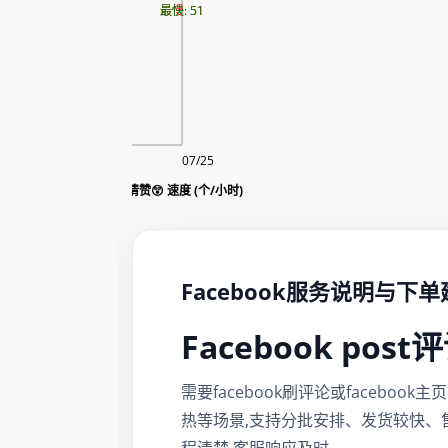
最慢: 51
最快: 51
08/07
07/25
FB post wow表情赞😲 速度 (个/小时)
Facebook服务说明与下
Facebook pos
需要facebook刷评论或facebook
热等场景,支持分批安排、发货较快、