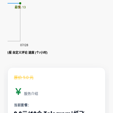
最慢: 13
最快: 13
07/28
Telegram|纸飞机|TG|电报 自定义评论 速度 (个/小时)
原价
9.0
元
￥
服务介绍
当前套餐：