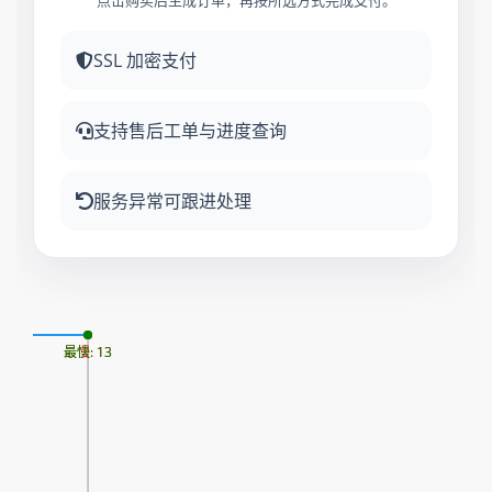
点击购买后生成订单，再按所选方式完成支付。
SSL 加密支付
支持售后工单与进度查询
服务异常可跟进处理
06
最慢: 13
最快: 13