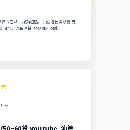
单。适合频道冷启动、视频加热、订阅增长等场景,支
续追加。流程清楚,客服响应及时,
元
务介绍
：
元/50~60赞 youtube|油管