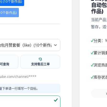
e) (10个新作品)
自动包
作品)
10个新作品)
当前产品
暂存，适
✓
分类：Yo
✓
累计销量
可查询
支持售后工单
✓
浏览热度
be.com/channel/****
✓
库存状
量下单请一行填写一个目标。