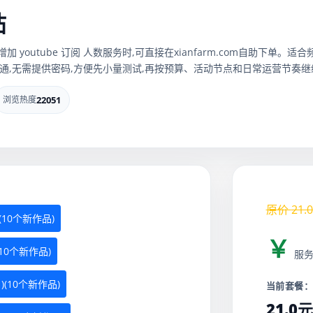
帖
 增加 youtube 订阅 人数服务时,可直接在xianfarm.com自助下
,无需提供密码,方便先小量测试,再按预算、活动节点和日常运营节奏继
浏览热度
22051
原价
21.0
(10个新作品)
￥
(10个新作品)
服
 )(10个新作品)
当前套餐
21.0