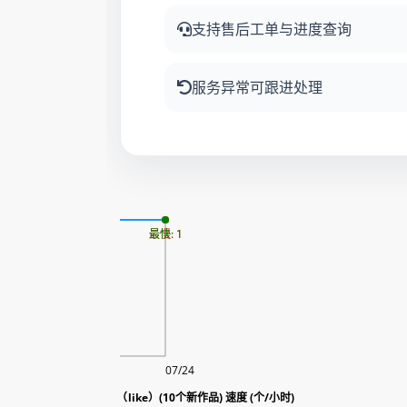
支持售后工单与进度查询
服务异常可跟进处理
更新时间: 2026-08-06
最慢: 1
最快: 1
08/06
07/24
ube|油管 自动包月赞套餐（like）(10个新作品) 速度 (个/小时)