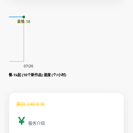
08
最慢: 58
最快: 58
07/26
ew套餐-1k起 (10个新作品) 速度 (个/小时)
原价
248.8
元
￥
服务介绍