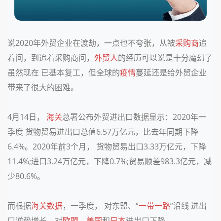
说2020年外贸企业在渡劫，一点也不夸张，从被
采购商
追
着问，到追着采购商问，
外贸人
的经历可以说是十分魔幻了
虽然现在
已基本复工，但全球的
疫情
蔓延还是给外贸企业
带来了很大的困难。
4月14日，
海关
总署公布外贸进出口数据显示：2020年一
季度 货物贸易进出口总值6.57万亿元，比去年同期下降
6.4%。2020年前3个月， 货物贸易出口3.33万亿元，下降
11.4%;进口3.24万亿元，下降0.7%;贸易顺差983.3亿元，减
少80.6%。
而根据
海关数据
，一季度， 对东盟、“
一带一路
”沿线 进出
口逆势增长，对
欧盟
、
美国
和
日本
进出口下降。