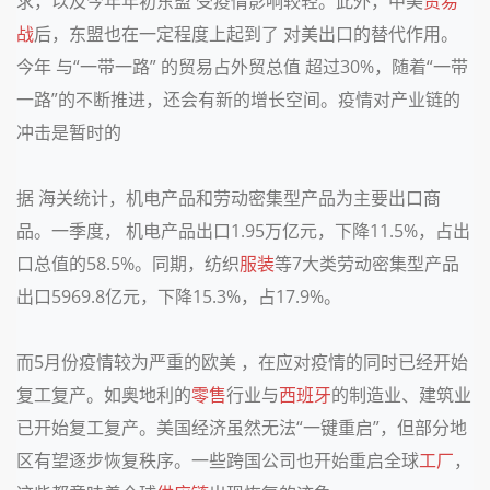
求，以及今年年初东盟 受疫情影响较轻。此外，中美
贸易
战
后，东盟也在一定程度上起到了 对美出口的替代作用。
今年 与“一带一路” 的贸易占外贸总值 超过30%，随着“一带
一路”的不断推进，还会有新的增长空间。疫情对产业链的
冲击是暂时的
据 海关统计，机电产品和劳动密集型产品为主要出口商
品。一季度， 机电产品出口1.95万亿元，下降11.5%，占出
口总值的58.5%。同期，纺织
服装
等7大类劳动密集型产品
出口5969.8亿元，下降15.3%，占17.9%。
而5月份疫情较为严重的欧美 ，在应对疫情的同时已经开始
复工复产。如奥地利的
零售
行业与
西班牙
的制造业、建筑业
已开始复工复产。美国经济虽然无法“一键重启”，但部分地
区有望逐步恢复秩序。一些跨国公司也开始重启全球
工厂
，