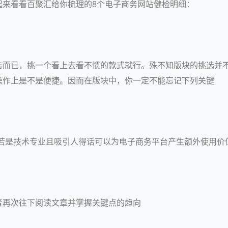
起来看看百聚汇给你梳理的8个电子商务网站健检明细：
击而已，挑一个看上去看不惯的款式就行。殊不知版块的挑选并
操作上是不是便捷。因而在版块中，你一定不能忘记下列关键
象若是技术专业且吸引人得话可以为电子商务平台产生额外使用价
者再次往下阅读文章并掌握关键点的趋向